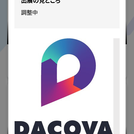
出展の見どころ
調整中
小間番号 : W-20
洗浄総合展
#産業用洗浄
RMFジャパン株式会社
小間番号 : K-43