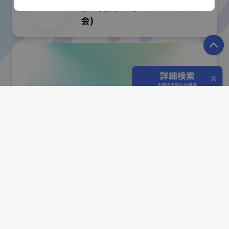
般社団法人ファインバブル産業
会)
P
フリーワード検索
小間番号 : W-26
洗浄総合展
#産業用洗浄
五十音検索
アイオン株式会社
展示会検索