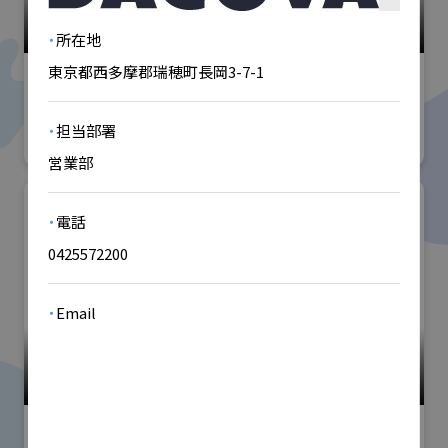
高精度・難加工技術展
#技術分野
・
所在地
東京都西多摩郡瑞穂町長岡3-7-1
株式会社ISSダイニチ
・
担当部署
営業部
・
電話
0425572200
・
Email
小間番号 : W-29
support@dacovasystems.com
洗浄総合展
#産業用洗浄
・
URL
IFBテクノロジーズ株式会社 (一
https://www.dacovasystems.com