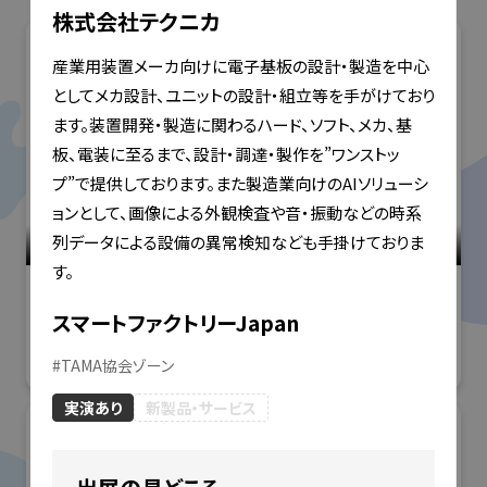
株式会社テクニカ
産業用装置メーカ向けに電子基板の設計・製造を中心
としてメカ設計、ユニットの設計・組立等を手がけており
ます。装置開発・製造に関わるハード、ソフト、メカ、基
板、電装に至るまで、設計・調達・製作を”ワンストッ
プ”で提供しております。また製造業向けのAIソリューシ
ョンとして、画像による外観検査や音・振動などの時系
列データによる設備の異常検知なども手掛けておりま
表面改質展
す。
スマートファクトリーJapan
秋展2025テスト（内田）
#
TAMA協会ゾーン
実演あり
新製品・サービス