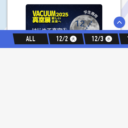
P
ALL
12/2
12/3
火
水
X-01A
12/03 10:15-11:30
セミナー
【学生専用】（12/3）はじめて真空
VACUUM真空展
有料
出展者セミナー会場D