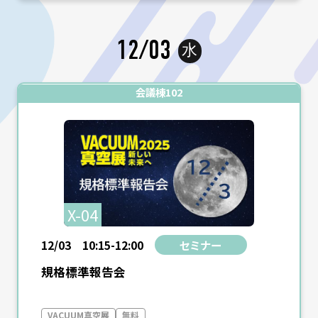
12/03
水
会議棟102
X-04
12/03 10:15-12:00
セミナー
規格標準報告会
VACUUM真空展
無料