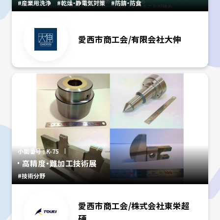
#産業用洗浄
#乾燥・静電気対策
#防錆・防食
愛西市商工会/有限会社大伸
小間番号 : K-75
高精度・難加工技術展
#技術分野
愛西市商工会/株式会社東栄超
硬