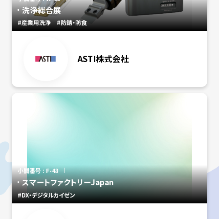
洗浄総合展
#産業用洗浄
#防錆・防食
ASTI株式会社
小間番号 : F-43
スマートファクトリーJapan
#DX・デジタルカイゼン