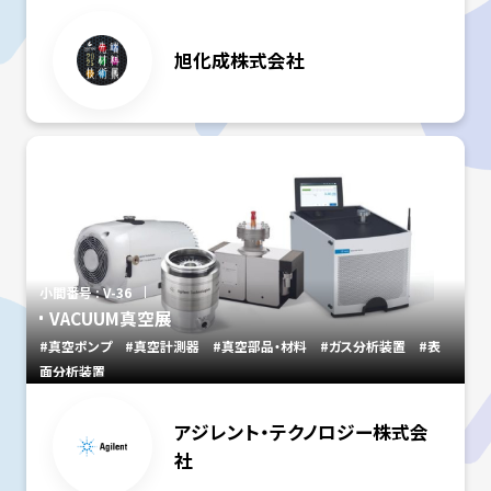
旭化成株式会社
小間番号 : V-36
VACUUM真空展
#真空ポンプ
#真空計測器
#真空部品・材料
#ガス分析装置
#表
面分析装置
アジレント・テクノロジー株式会
社