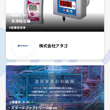
小間番号 : W-71
洗浄総合展
#産業用洗浄
株式会社アタゴ
小間番号 : F-21
スマートファクトリーJapan