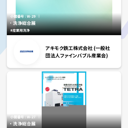
小間番号 : W-29
洗浄総合展
#産業用洗浄
アキモク鉄工株式会社 (一般社
団法人ファインバブル産業会)
小間番号 : W-27
洗浄総合展