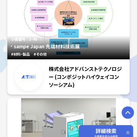
小間番号 : S-49
sampe Japan 先端材料技術展
#材料・製品
#その他
株式会社アドバンストテクノロジ
ー (コンポジットハイウェイコン
ソーシアム)
P