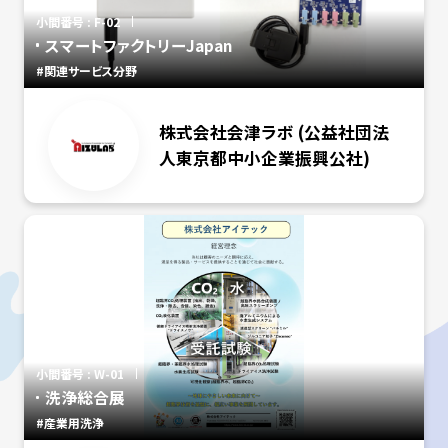
小間番号 : F-02
スマートファクトリーJapan
#関連サービス分野
株式会社会津ラボ (公益社団法
人東京都中小企業振興公社)
小間番号 : W-01
洗浄総合展
#産業用洗浄