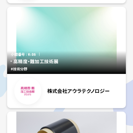
小間番号 : K-86
高精度・難加工技術展
#技術分野
株式会社アウラテクノロジー