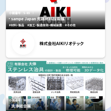
小間番号 : S-65
sampe Japan 先端材料技術展
#材料・製品
#加工・製造技術・機械装置
#その他
株式会社AIKIリオテック
小間番号 : W-112
洗浄総合展