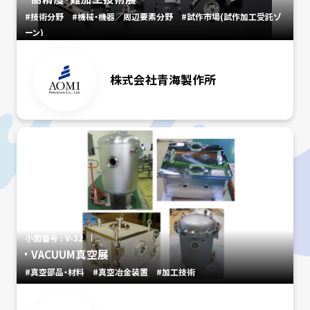
#技術分野
#機械・機器／周辺要素分野
#試作市場(試作加工受託ゾ
ーン)
株式会社青海製作所
小間番号 : V-32
VACUUM真空展
#真空部品・材料
#真空冶金装置
#加工技術