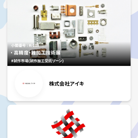
小間番号 : K-103
高精度・難加工技術展
#試作市場(試作加工受託ゾーン)
株式会社アイキ