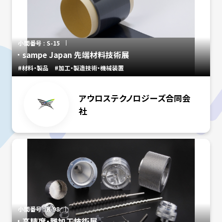
小間番号 : S-15
sampe Japan 先端材料技術展
#材料・製品
#加工・製造技術・機械装置
アウロステクノロジーズ合同会
社
小間番号 : K-98
高精度・難加工技術展