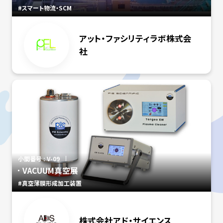
#スマート物流・SCM
アット・ファシリティラボ株式会
社
小間番号 : V-09
VACUUM真空展
#真空薄膜形成加工装置
株式会社アド・サイエンス