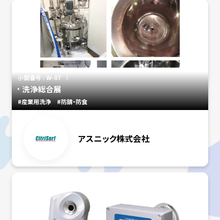
小間番号 : W-07
洗浄総合展
#産業用洗浄
#防錆・防食
アスニック株式会社