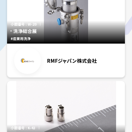
小間番号 : W-20
洗浄総合展
#産業用洗浄
RMFジャパン株式会社
小間番号 : K-43