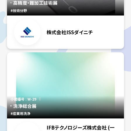
高精度・難加工技術展
#技術分野
株式会社ISSダイニチ
小間番号 : W-29
洗浄総合展
#産業用洗浄
IFBテクノロジーズ株式会社 (一