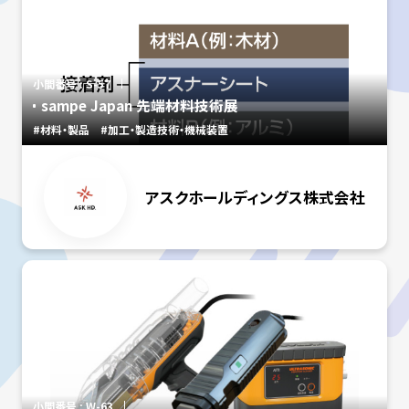
小間番号 : S-57
sampe Japan 先端材料技術展
#材料・製品
#加工・製造技術・機械装置
アスクホールディングス株式会社
小間番号 : W-63