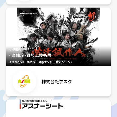
小間番号 : K-109
高精度・難加工技術展
#技術分野
#試作市場(試作加工受託ゾーン)
株式会社アスク