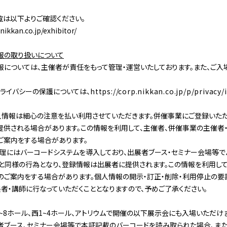
は以下よりご確認ください。
nikkan.co.jp/exhibitor/
報の取り扱いについて
については、主催者が責任をもって管理・運営いたしております。また、ご入
ライバシーの保護については、
https://corp.nikkan.co.jp/p/privacy/
情報は細心の注意を払い利用させていただきます。併催事業にご登録いただ
供される場合があります。この情報を利用して、主催者、併催事業の主催者
ご案内をする場合があります。
理にはバーコードシステムを導入しており、出展者ブース・セミナー会場等
と同様の行為となり、登録情報は出展者に提供されます。この情報を利用して
のご案内をする場合があります。個人情報の開示・訂正・削除・利用停止の要
者・講師に行なっていただくこととなりますので、予めご了承ください。
~8ホール、西1~4ホール、アトリウム
で開催の以下展示会にも入場いただけま
者ブース、セミナー会場等で本証記載のバーコードを読み取られた場合、
ま