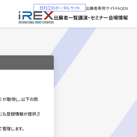
日刊工IDポータルサイト
出展者専用サイト
FAQ
EN
出展者一覧
講演・セミナー
会場情報
）が取得し、以下の用
師にも登録情報が提供さ
て管理します。