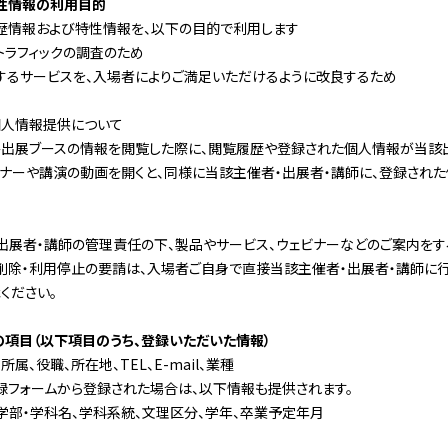
性情報の利用目的
歴情報および特性情報を、以下の目的で利用します
トラフィックの調査のため
するサービスを、入場者によりご満足いただけるように改良するため
個人情報提供について
各出展ブースの情報を閲覧した際に、閲覧履歴や登録された個人情報が当該
ビナーや講演の動画を開くと、同様に当該主催者・出展者・講師に、登録され
出展者・講師の管理責任の下、製品やサービス、ウェビナーなどのご案内をす
削除・利用停止の要請は、入場者ご自身で直接当該主催者・出展者・講師に行
ください。
項目（以下項目のうち、登録いただいた情報）
、所属、役職、所在地、
TEL
、
E-mail
、業種
録フォームから登録された場合は、以下情報も提供されます。
部・学科名、学科系統、文理区分、学年、卒業予定年月