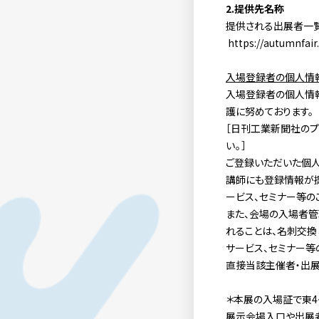
2.
提供先名称
提供される出展者一覧
https://autumnfair.
入場登録者の個人情
入場登録者の個人情報
護に努めております。
［日刊工業新聞社のプ
い。］
ご登録いただいた個人
講師にも登録情報が提
ービス、セミナー等の
また、会場の入場者管
れることは、名刺交換
サービス、セミナー等
直接当該主催者・出展
＊本展の入場証で
東4
展示会
場
入口や出展