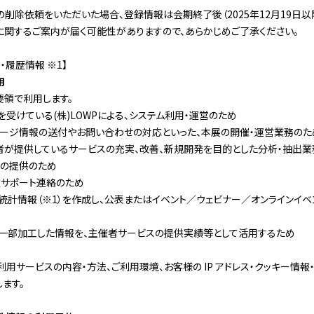
の削除依頼をいただいた場合、登録情報は
会期終了後（
2025
年
12
月19
日
以
関するご案内が届く可能性がありますので、あらかじめご了承ください。
ト・履歴情報
※1
】
用
領で利用します。
を受けている
(
株
)LOWP
に
よる
、システム利用・運営のため
ページ情報の送付やお問い合わせの対応といった、本展の開催・運営業務のた
者が提供しているサービスの充実、改善、新規開発を目的とした分析・抽出業
等の提供のため
種サポート連絡のため
統計情報（※
1
）を作成し、公表またはイベント／ウェビナー／オンラインイ
い一部加工した情報を、主催者サービスの提供実績等として活用するため
用サービスの内容・方法、ご利用環境、お客様の
IP
アドレス・クッキー情報
ます。