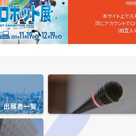
同時
本サイト上で入
同じアカウントでロ
（相互入
出展者一覧