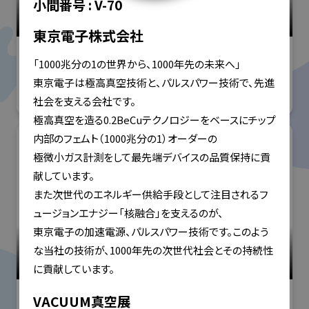
小間番号 :
V-70
高精度・難加工技術展
#技術分野
東京電子株式会社
「1000兆分の1の世界から、1000年先の未来へ」

株式会社ISSダイニチ
東京電子は極高真空技術と、パルスパワー技術で、先進
社会を支える会社です。

極高真空を造る0.2BeCuテクノロジーをベースにチップ
内部のフェムト（1000兆分の1）オーダーの

極微小ガス計測をして最先端デバイスの品質保持に貢
献しています。

また次世代のエネルギー供給手段として注目されるフ
ュージョンエナジー「核融合」を支えるのが、

東京電子の加速電源、パルスパワー技術です。このよう
小間番号 : W-29
洗浄総合展
な当社の技術が、1000年先の次世代社会とその持続性
#産業用洗浄
VACUUM真空展
IFBテクノロジーズ株式会社 (一