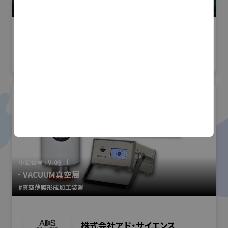
#スマート物流・SCM
アット・ファシリティラボ株式会
社
小間番号 : V-09
VACUUM真空展
#真空薄膜形成加工装置
株式会社アド・サイエンス