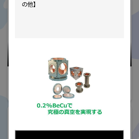
の他】

小間番号 : K-103
高精度・難加工技術展
#試作市場(試作加工受託ゾーン)
株式会社アイキ