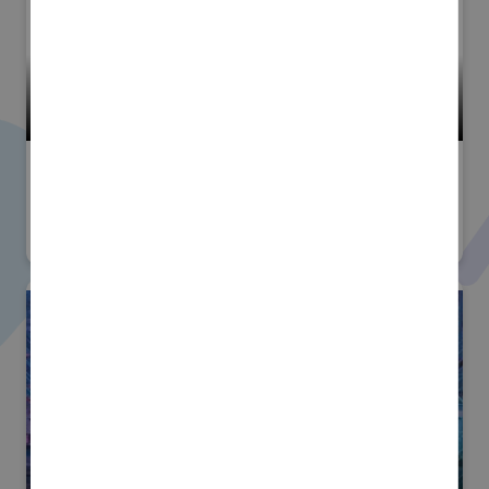
小間番号 : W-71
洗浄総合展
#産業用洗浄
株式会社アタゴ
小間番号 : F-21
スマートファクトリーJapan