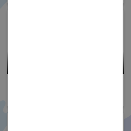
小間番号 : K-109
高精度・難加工技術展
#技術分野
#試作市場(試作加工受託ゾーン)
株式会社アスク