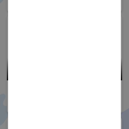
小間番号 : K-15
高精度・難加工技術展
#技術分野
アイジーエヴァース株式会社