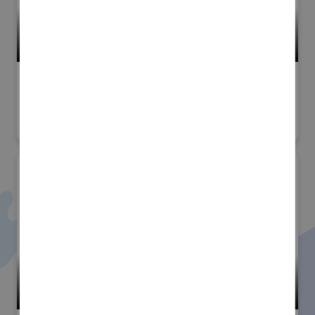
小間番号 : F-02
スマートファクトリーJapan
#関連サービス分野
株式会社会津ラボ (公益社団法
人東京都中小企業振興公社)
小間番号 : W-01
洗浄総合展
#産業用洗浄