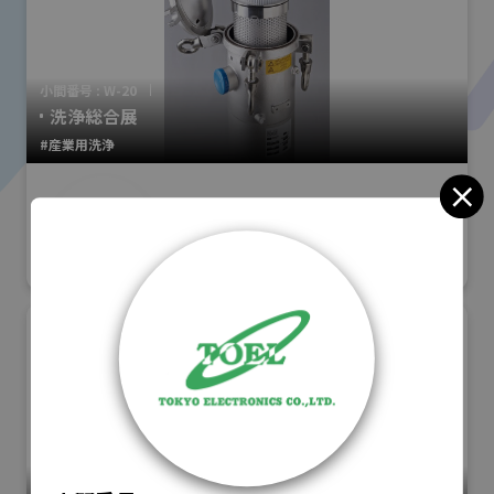
小間番号 : W-20
洗浄総合展
#産業用洗浄
RMFジャパン株式会社
小間番号 : K-43