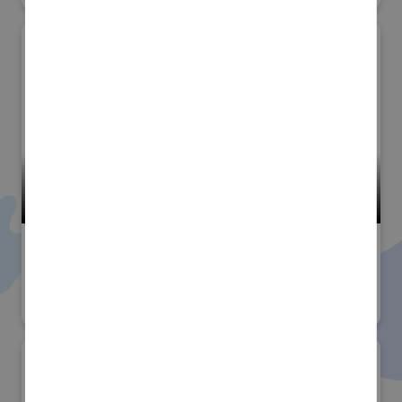
小間番号 : K-86
高精度・難加工技術展
#技術分野
株式会社アウラテクノロジー