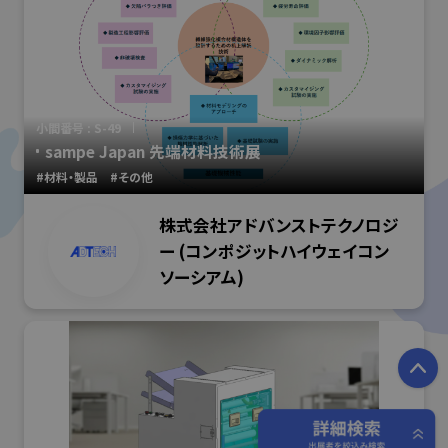
小間番号 : S-49
sampe Japan 先端材料技術展
#材料・製品
#その他
株式会社アドバンストテクノロジ
ー (コンポジットハイウェイコン
ソーシアム)
P