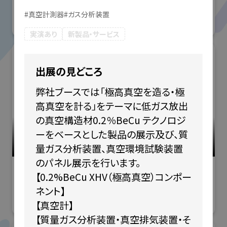
般社団法人ファインバブル産業
#
真空計測器
#
ガス分析装置
会)
実演あり
新製品・サービス
出展の見どころ
弊社ブースでは「極高真空を造る・極
高真空を計る」をテーマに低ガス放出
の真空構造材0.2％BeCu テクノロジ
小間番号 : W-26
ーをベースとした製品の展示及び、質
洗浄総合展
量ガス分析装置、真空環境試験装置
#産業用洗浄
のパネル展示を行います。

【0.2%BeCu XHV（極高真空）コンポー
アイオン株式会社
ネント】 

【真空計】 

【質量ガス分析装置・真空排気装置・そ