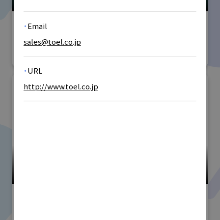
#産業用洗浄
#乾燥・静電気対策
#防錆・防食
・
Email
愛西市商工会/有限会社大伸
sales@toel.co.jp
・
URL
http://www.toel.co.jp
小間番号 : K-75
高精度・難加工技術展
#技術分野
愛西市商工会/株式会社東栄超
硬