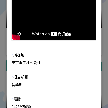
小間番号 : S-65
sampe Japan 先端材料技術展
#材料・製品
#加工・製造技術・機械装置
#その他
株式会社AIKIリオテック
・
所在地
東京電子株式会社
・
担当部署
営業部
小間番号 : W-112
・
電話
洗浄総合展
0423295090