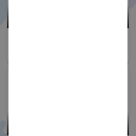
小間番号 : S-49
sampe Japan 先端材料技術展
#材料・製品
#加工・製造技術・機械装置
#その他
株式会社浅野研究所 (コンポジ
ットハイウェイコンソーシアム)
小間番号 : S-29
sampe Japan 先端材料技術展
#材料・製品