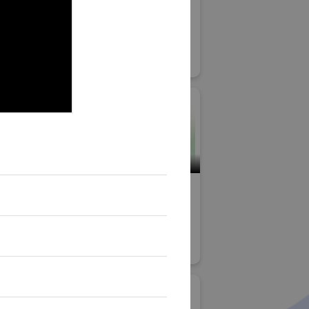
社
株式会社アキツ
Japan
高精度・難加工技術展
#技術分野
ション
造業GX
小間番号 : H-27
イブ株式会
浅井産業株式会社
表面改質展
#その他表面処理関連