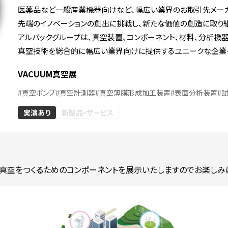
医薬品など一般産業機器向けなど､幅広い業界のお取引先メー
IFBテク
Fジャパン株式会
株式会社ISSダイニチ
先端のイノベーションの創出に挑戦し､新たな価値の創造に取り組ん
式会社 (
ファイン
アルバックグループは､真空装置､コンポーネント､材料､分析機
高精度・難加工技術展
会)
真空技術を総合的に幅広い業界向けに提供するユニークな企業
#技術分野
洗浄総合展
#産業用洗浄
VACUUM真空展
#
真空ポンプ
#
真空計測器
#
真空薄膜形成加工装置
#
表面分析装置
#
実演あり
新製品・サービス
小間番号 : W-112
小間番号 : K-75
社AIKIリオテッ
愛西市商工会/有限会
愛西市商
真空をつくるためのコンポーネントを展示いたしますのでお楽しみ
社大伸
社東栄超
pan 先端材料技術展
洗浄総合展
高精度・難加工技術
工・製造技術・機械装置
#産業用洗浄
#乾燥・静電気対策
#技術分野
#防錆・防食