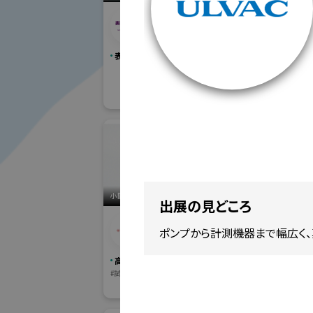
秋展2025テスト（内
RM
田）
社
表面改質展
洗浄総合展
#産業用洗浄
小間番号 : K-103
小間番号 : S-65
出展の見どころ
株式会
株式会社アイキ
ポンプから計測機器まで幅広く、
ク
高精度・難加工技術展
sampe Ja
#試作市場(試作加工受託ゾーン)
#材料・製品
#加
#その他