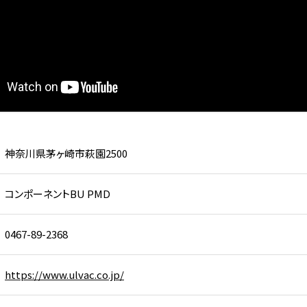
会社青海製作所
赤田工業株式会社
燈株式会
工技術展
VACUUM真空展
スマートファクトリー
・機器／周辺要素分野
#真空部品・材料
#真空冶金装置
#DX・デジタルカイゼン
工受託ゾーン)
#加工技術
#デジタルツインイノベー
#人材育成・技能伝承
#スマート物流・SCM
#製
神奈川県茅ヶ崎市萩園2500
小間番号 : W-46
小間番号 : W-32
アクトファ
コンポーネントBU PMD
ア化学株式会社
株式会社アクアテック
社
洗浄総合展
洗浄総合展
0467-89-2368
燥・静電気対策
#産業用洗浄
#産業用洗浄
https://www.ulvac.co.jp/