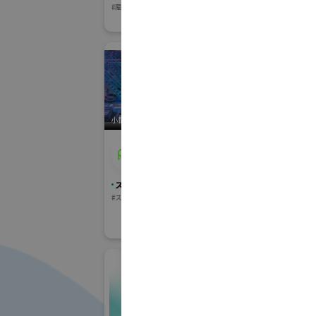
スマートファク
#産業用洗浄
#防錆・防食
#DX・デジタルカ
小間番号 : F-21
小間番号 : V-09
アット・ファシリティラ
株式
ボ株式会社
ンス
スマートファクトリーJapan
VACUUM真
#スマート物流・SCM
#真空薄膜形成加