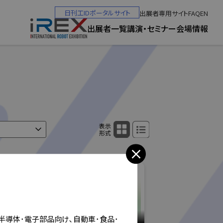
日刊工IDポータルサイト
出展者専用サイト
FAQ
EN
出展者一覧
講演・セミナー
会場情報
パネル表示
リスト表示
表示
形式
小間番号 : W-26
半導体･電子部品向け､自動車･食品･