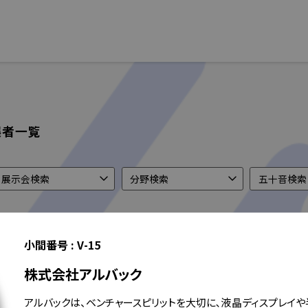
展者一覧
小間番号 :
V-15
株式会社アルバック
小間番号 : K-43
小間番号 : W-29
アルバックは、ベンチャースピリットを大切に､液晶ディスプレイや