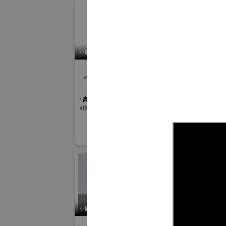
小間番号 : K-39
小間番号 : F-02
株式
株式会社アイジェクト
益社
小企
高精度・難加工技術展
スマートファク
#技術分野
#関連サービス分
小間番号 : S-15
小間番号 : K-98