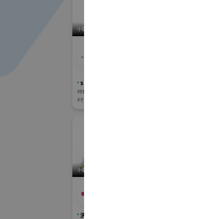
小間番号 : S-49
小間番号 : S-29
株式会社浅野研究所
旭化
(コンポジットハイウ
ェイコンソーシアム)
sampe Ja
sampe Japan 先端材料技術展
#材料・製品
#材料・製品
#加工・製造技術・機械装置
#その他
小間番号 : W-63
小間番号 : F-43
アス
ASTI株式会社
(株
ステム
洗浄総合展