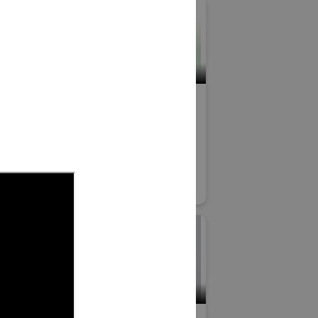
小間番号 : K-86
リサーチ株式
株式会社アウラテクノ
益社団法人東
ロジー
企業振興公
高精度・難加工技術展
#技術分野
Japan
小間番号 : K-53