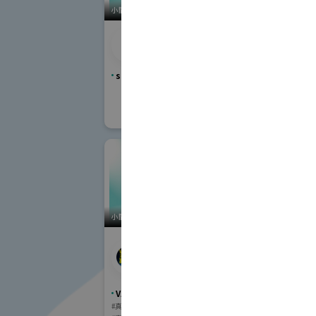
小間番号 : S-07
小間番号 : V-61
綾羽株式会社・綾羽工
アリ
業株式会社
sampe Japan 先端材料技術展
VACUUM真
#真空部品・材料
#真空薄膜形成加
#表面分析装置
#
#その他の真空利
小間番号 : V-15
小間番号 : S-33
アルバック・クライオ
株式
株式会社 (株式会社ア
ルバック)
sampe Ja
VACUUM真空展
#材料・製品
#真空ポンプ
#真空計測器