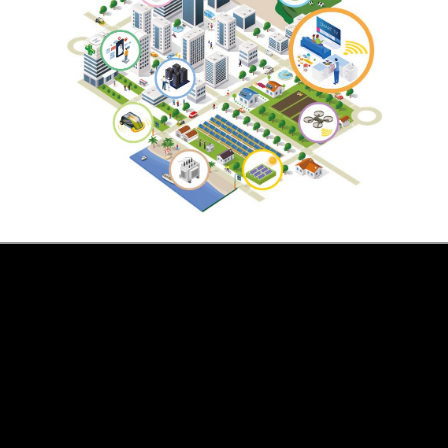
小間番号 : W-01
小間番号 : F-02
会社会津ラボ (公
アイビー
株式会社アイテック
団法人東京都中
会社 (公
業振興公社)
京都中小
洗浄総合展
社)
トリーJapan
#産業用洗浄
野
スマートファクトリー
#DX・デジタルカイゼン
#関連サービス分野
小間番号 : V-32
小間番号 : F-24