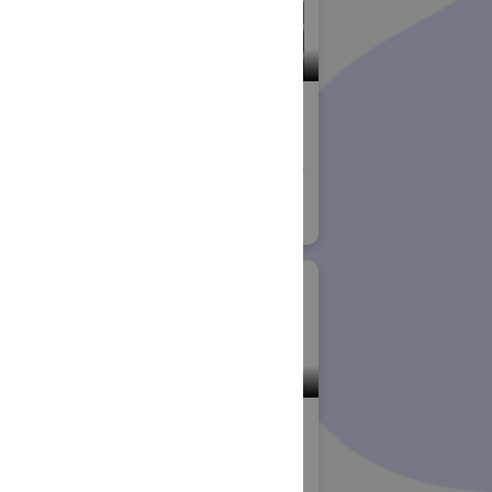
小間番号 : S-57
アスクホールディング
アスク
ス株式会社
展
sampe Japan 先端材料技術展
#材料・製品
#加工・製造技術・機械装置
ゾーン)
小間番号 : W-71
ク株式会社
株式会社アタゴ
洗浄総合展