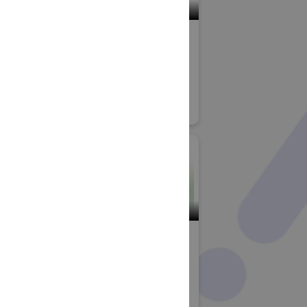
小間番号 : V-15
ジョンテク
株式会社アルバック
式会社 (株
キュービッ
VACUUM真空展
#真空ポンプ
#真空計測器
#真空薄膜形成加工装置
展
#表面分析装置
#試験装置
#大学・研究機関
小間番号 : W-12
ケミー株式
株式会社アンレット
洗浄総合展
#産業用洗浄