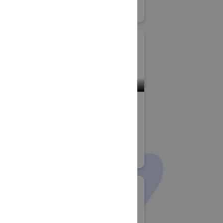
食
#産業用洗浄
小間番号 : W-96
アドバンスト
株式会社アトム精密
ー (コンポ
ウェイコン
洗浄総合展
)
#産業用洗浄
 先端材料技術展