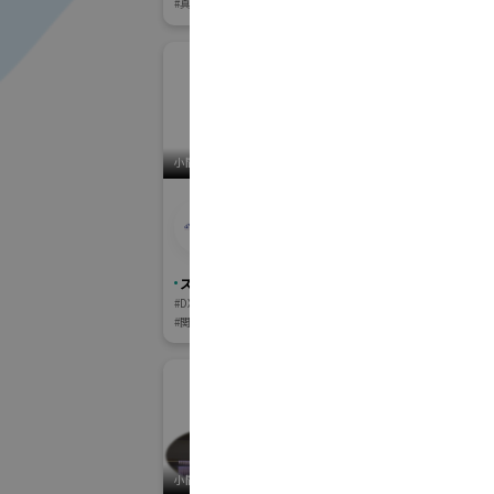
#真空薄膜形成加工装置
#表面分析装置
#試験装置
#大学・研究機関
小間番号 : F-02
小間番号 : K-10
E-CP株式会社 (公益
株式会
社団法人東京都中小
般社
企業振興公社)
会)
スマートファクトリーJapan
高精度・難加
#DX・デジタルカイゼン
#製造業GX
#3D造形技術／ア
#関連サービス分野
クチャリングゾーン
小間番号 : H-22
小間番号 : K-106