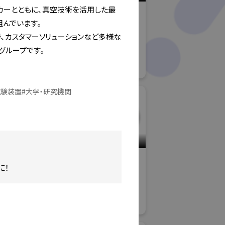
カーとともに､真空技術を活用した最
ノロジーズ株
アイオン株式会社
でいます｡

一般社団法人
バブル産業
器､カスタマーソリューションなど多様な
洗浄総合展
グループです｡
#産業用洗浄
試験装置
#
大学・研究機関
小間番号 : K-15
工会/株式会
アイジーエヴァース株
に！
硬
式会社
展
高精度・難加工技術展
#技術分野