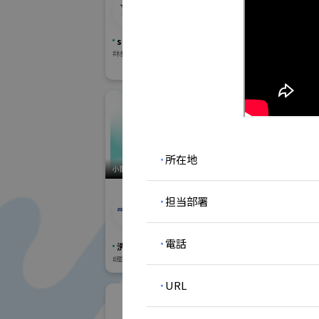
アウロステクノロジー
株式
ズ合同会社
sampe Japan 先端材料技術展
高精度・難加
#材料・製品
#加工・製造技術・機械装置
#技術分野
#機械
#試作市場(試作加
・
所在地
小間番号 : W-29
小間番号 : W-27
アキモク鉄工株式会
・
担当部署
アク
社 (一般社団法人ファ
インバブル産業会)
洗浄総合展
・
電話
洗浄総合展
#産業用洗浄
#乾
#産業用洗浄
・
URL