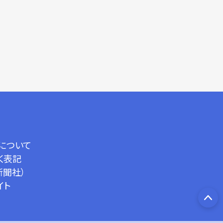
について
く表記
新聞社）
イト
PA