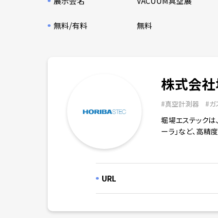
展示会名
VACUUM真空展
無料/有料
無料
株式会社
#
真空計測器
#
ガ
堀場エステックは
ーラ」など、高精度
URL