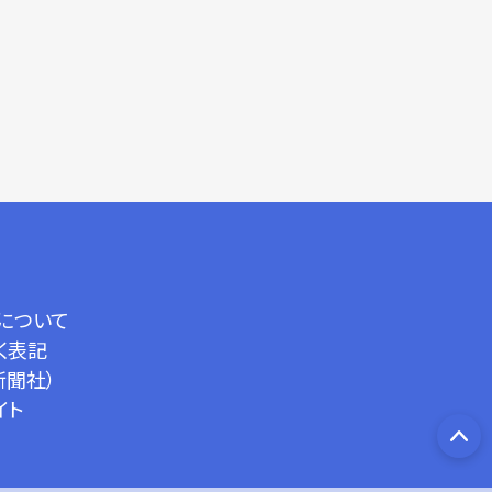
について
く表記
新聞社）
イト
PA